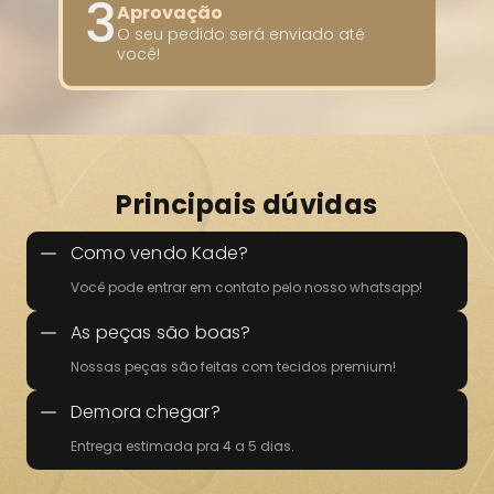
3
Aprovação
O seu pedido será enviado até 
você!
Principais dúvidas
Como vendo Kade?
Você pode entrar em contato pelo nosso whatsapp!
As peças são boas?
Nossas peças são feitas com tecidos premium!
Demora chegar?
Entrega estimada pra 4 a 5 dias.