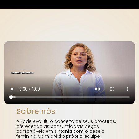
fbq('init', '1290656446402956', { em: 'email@email.com', // Values will be hashed
automatically by the pixel using SHA-256 ph: '1234567890', ... });
Sobre nós
A kade evoluiu o conceito de seus produtos, 
oferecendo às consumidoras peças 
confortáveis em sintonia com o desejo 
feminino. Com prédio próprio, equipe 